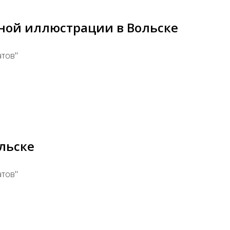
ной иллюстрации в Вольске
атов"
льске
атов"