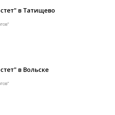
астет" в Татищево
атов"
стет" в Вольске
атов"