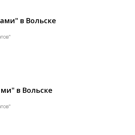
ами" в Вольске
атов"
ми" в Вольске
атов"